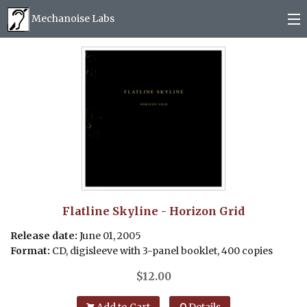
Mechanoise Labs
Blog
About
Releases
Mail order
Photos
Flatline Skyline - Horizon Grid
Release date:
June 01, 2005
(
0
)
Format:
CD, digisleeve with 3-panel booklet, 400 copies
$
12.00
Add to Cart
Details