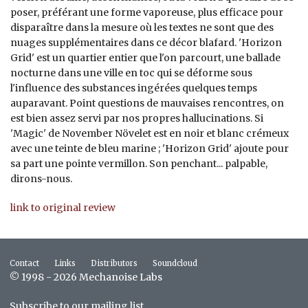
poser, préférant une forme vaporeuse, plus efficace pour
disparaître dans la mesure où les textes ne sont que des
nuages supplémentaires dans ce décor blafard. 'Horizon
Grid' est un quartier entier que l'on parcourt, une ballade
nocturne dans une ville en toc qui se déforme sous
l'influence des substances ingérées quelques temps
auparavant. Point questions de mauvaises rencontres, on
est bien assez servi par nos propres hallucinations. Si
'Magic' de November Növelet est en noir et blanc crémeux
avec une teinte de bleu marine ; 'Horizon Grid' ajoute pour
sa part une pointe vermillon. Son penchant... palpable,
dirons-nous.
link to original review
Contact
Links
Distributors
Soundcloud
© 1998 - 2026 Mechanoise Labs
Subscribe to our mailing list